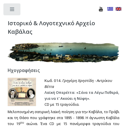
Toggle
Ιστορικό & Λογοτεχνικό Αρχείο
Καβάλας
Ηχογραφήσεις
Κωδ. 014.
Γρηγόρη Χρηστίδη - Αντρίκου
Βέττα
Λαϊκή Οπερέττα: «Σένα τα Λέγω Πεθερά,
για να τ' Ακούει η Νύφη»
.
CD με 15 τραγούδια.
Μελοποιημένη σατιρική λαϊκή ποίηση για την Καβάλα, το Πράβι
και τη Θάσο που γράφτηκε στα 1895 - 1898. Η άγνωστη Καβάλα
ου
του 19
αιώνα. Ένα CD με 15 πανέμορφα τραγούδια του