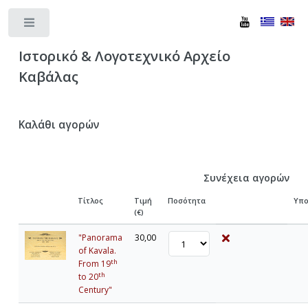
Toggle
Ιστορικό & Λογοτεχνικό Αρχείο
Καβάλας
Καλάθι αγορών
Συνέχεια αγορών
Τίτλος
Τιμή
Ποσότητα
Υπο
(€)
"Panorama
30,00
of Kavala.
th
From 19
th
to 20
Century"